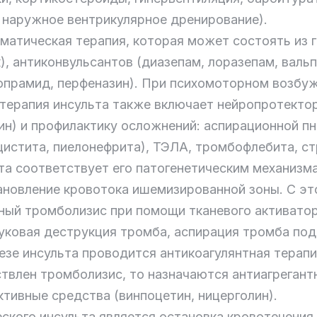
 наружное вентрикулярное дренирование).
атическая терапия, которая может состоять из 
), антиконвульсантов (диазепам, лоразепам, вальп
прамид, перфеназин). При психомоторном возбуж
 терапия инсульта также включает нейропротекто
цин) и профилактику осложнений: аспирационной п
цистита, пиелонефрита), ТЭЛА, тромбофлебита, ст
а соответствует его патогенетическим механизм
ановление кровотока ишемизированной зоны. С эт
ый тромболизис при помощи тканевого активатора
уковая деструкция тромба, аспирация тромба под
зе инсульта проводится антикоагулянтная терапи
ствлен тромболизис, то назначаются антиагрегант
тивные средства (винпоцетин, ницерголин).
ского инсульта является остановка кровотечения