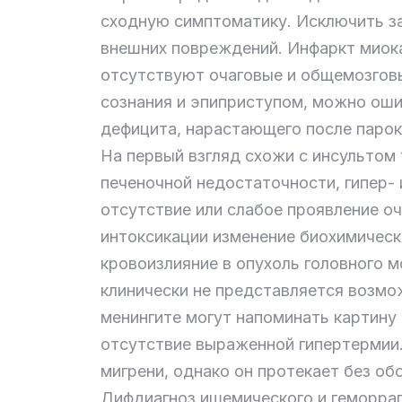
сходную симптоматику. Исключить з
внешних повреждений. Инфаркт миокар
отсутствуют очаговые и общемозговы
сознания и эпиприступом, можно ошиб
дефицита, нарастающего после парок
На первый взгляд схожи с инсультом 
печеночной недостаточности, гипер- 
отсутствие или слабое проявление о
интоксикации изменение биохимичес
кровоизлияние в опухоль головного м
клинически не представляется возмо
менингите могут напоминать картину
отсутствие выраженной гипертермии
мигрени, однако он протекает без о
Дифдиагноз ишемического и геморра