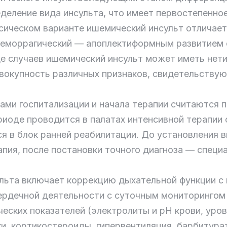
деление вида инсульта, что имеет первостепенно
сическом варианте ишемический инсульт отличае
 геморрагический — апоплектиформным развитием 
де случаев ишемический инсульт может иметь нети
вокупность различных признаков, свидетельствующ
ми госпитализации и начала терапии считаются п
риоде проводится в палатах интенсивной терапии
ся в блок ранней реабилитации. До установления 
пия, после постановки точного диагноза — специа
льта включает коррекцию дыхательной функции с 
ердечной деятельности с суточным мониторингом 
еских показателей (электролиты и рН крови, уров
, кортикостероиды, гипервентиляция, барбитурат