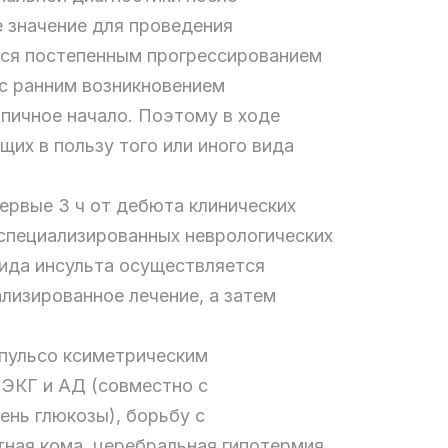
е значение для проведения
тся постепенным прогрессированием
с ранним возникновением
пичное начало. Поэтому в ходе
их в пользу того или иного вида
ервые 3 ч от дебюта клинических
 специализированных неврологических
вида инсульта осуществляется
лизированное лечение, а затем
пульсо ксиметрическим
ЭКГ и АД (совместно с
ень глюкозы), борьбу с
ная кома, церебральная гипотермия,