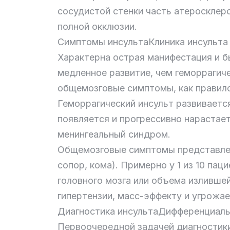
сосудистой стенки часть атеросклеро
полной окклюзии.
Симптомы инсультаКлиника инсульта 
Характерна острая манифестация и б
медленное развитие, чем геморрагиче
общемозговые симптомы, как правило
Геморрагический инсульт развиваетс
появляется и прогрессивно нарастае
менингеальный синдром.
Общемозговые симптомы представлен
сопор, кома). Примерно у 1 из 10 па
головного мозга или объема изливше
гипертензии, масс-эффекту и угрожа
Диагностика инсультаДифференциаль
Первоочередной задачей диагностики