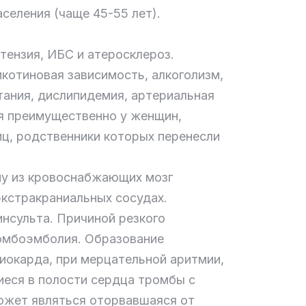
селения (чаще 45-55 лет).
тензия, ИБС и атеросклероз.
котиновая зависимость, алкоголизм,
тания, дислипидемия, артериальная
ся преимущественно у женщин,
иц, родственники которых перенесли
му из кровоснабжающих мозг
экстракраниальных сосудах.
нсульта. Причиной резкого
омбоэмболия. Образование
иокарда, при мерцательной аритмии,
иеся в полости сердца тромбы с
ожет являться оторвавшаяся от