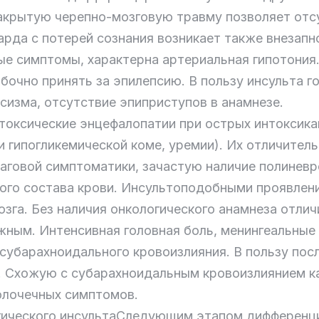
акрытую черепно-мозговую травму позволяет отсу
да с потерей сознания возникает также внезапно,
е симптомы, характерна артериальная гипотония
очно принять за эпилепсию. В пользу инсульта г
сизма, отсутствие эпиприступов в анамнезе.
токсические энцефалопатии при острых интоксика
и гипогликемической коме, уремии). Их отличите
чаговой симптоматики, зачастую наличие полинев
кого состава крови. Инсультоподобными проявлен
озга. Без наличия онкологического анамнеза отлич
жным. Интенсивная головная боль, менингеальные
 субарахноидального кровоизлияния. В пользу по
. Схожую с субарахноидальным кровоизлиянием к
болочечных симптомов.
гического инсультаСледующим этапом дифференци