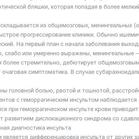
тической бляшки, которая попадая в более мелки
складывается из общемозговых, менингеальных (о
ыстрое прогрессирование клиники. Обычно ишемич
ский. На первый план с начала заболевания выход
, слабо или умеренно выражены, менингеальные 
я более стремительно, дебютирует общемозговым
т очаговая симптоматика. В случае субарахноидал
ы головной болью, рвотой и тошнотой, расстройс
циентов с геморрагическим инсультом наблюдается
йся при геморрагическом инсульте крови приводит
ет развитием дислокационного синдрома со сдавле
ная диагностика инсульта
 является дифференцировка инсульта от других з