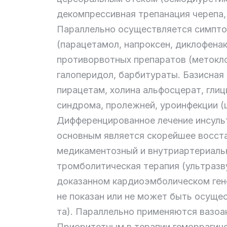
декомпрессивная трепанация черепа,
Параллельно осуществляется симптом
(парацетамол, напроксен, диклофенак
противорвотных препаратов (метокло
галоперидол, барбитураты. Базисная
пирацетам, холина альфосцерат, гли
синдрома, пролежней, уроинфекции (
Дифференцированное лечение инсульт
основным является скорейшее восст
медикаментозный и внутриартериальн
тромболитическая терапия (ультразв
доказанном кардиоэмболическом гене
не показан или не может быть осуще
та). Параллельно применяются вазоак
Приоритетным в терапии геморрагиче