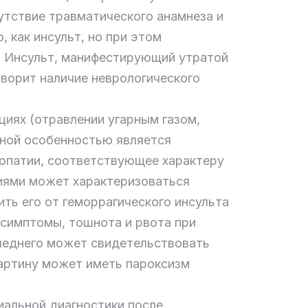
тствие травматического анамнеза и
 как инсульт, но при этом
. Инсульт, манифестирующий утратой
оворит наличие неврологического
циях (отравлении угарным газом,
льной особенностью является
ропатии, соответствующее характеру
иями может характеризоваться
ить его от геморрагического инсульта
 симптомы, тошнота и рвота при
следнего может свидетельствовать
артину может иметь пароксизм
альной диагностики после