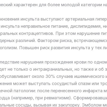
ческий характерен для более молодой категории на
новения инсульта выступают артериальная гипер
инсульта неправильное питание, дислипидемия, ни
оральных контрацептивов. При этом нарушение пи
ндерных различий. Фактором риска, встречающем
оголизм. Повышен риск развития инсульта у тех л
следствие нарушения прохождения крови по одно
ет не только о интракраниальных, но также и об 
обуславливает около 30% случаев ишемического и
жения может выступать сосудистый спазм или тр
чной патологии: после перенесенного инфаркта м
рдца (например, при ревматизме). Сформировавш
альные сосуды, вызывая их закупорку. Эмболом м