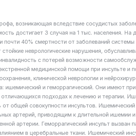
рофа, возникающая вследствие сосудистых забол
мость достигает 3 случая на 1 тыс. населения. Н
 и почти 40% смертности от заболеваний систем
 стойкие неврологические нарушения, обуславли
я инвалидность с потерей возможности самообслуж
экстренной медицинской помощи при инсульте и 
охранения, клинической неврологии и нейрохирур
а: ишемический и геморрагический. Они имеют пр
 отличающихся подходах к лечению и терапии. Иш
от общей совокупности инсультов. Ишемический 
ных артерий, приводящим к длительной ишемии 
енной артерии. Геморрагический инсульт вызван 
злиянием в церебральные ткани. Ишемический инс