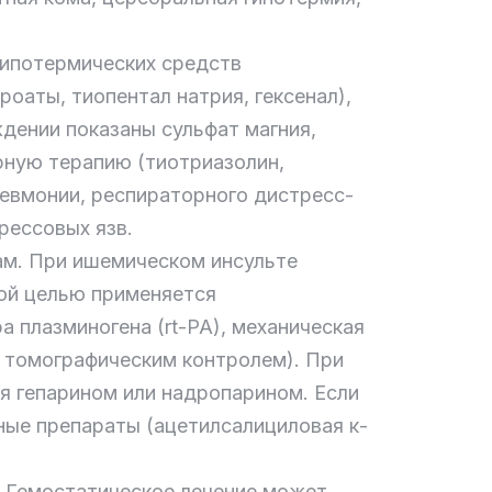
гипотермических средств
роаты, тиопентал натрия, гексенал),
дении показаны сульфат магния,
рную терапию (тиотриазолин,
невмонии, респираторного дистресс-
рессовых язв.
ам. При ишемическом инсульте
ой целью применяется
 плазминогена (rt-PA), механическая
 томографическим контролем). При
я гепарином или надропарином. Если
ные препараты (ацетилсалициловая к-
. Гемостатическое лечение может