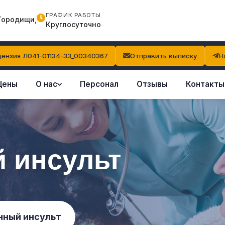
ГРАФИК РАБОТЫ
Городищи,
Круглосуточно
ензия Л041-01134-33_00340367
Отправить выписку
Н
Цены
О нас
Персонал
Отзывы
Контакты
 инсульт
нный инсульт