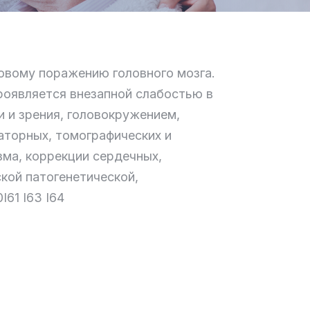
овому поражению головного мозга.
роявляется внезапной слабостью в
и и зрения, головокружением,
аторных, томографических и
ма, коррекции сердечных,
кой патогенетической,
61 I63 I64