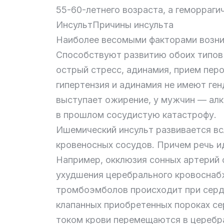
55-60-летнего возраста, а геморраги
ИнсультПричины инсульта
Наиболее весомыми факторами возник
Способствуют развитию обоих типов 
острый стресс, адинамия, прием пер
гипертензия и адинамия не имеют ге
выступает ожирение, у мужчин — алк
в прошлом сосудистую катастрофу.
Ишемический инсульт развивается в
кровеносных сосудов. Причем речь ид
Например, окклюзия сонных артерий 
ухудшения церебрального кровоснаб
тромбоэмболов происходит при серде
клапанных приобретенных пороках се
током крови перемещаются в церебр