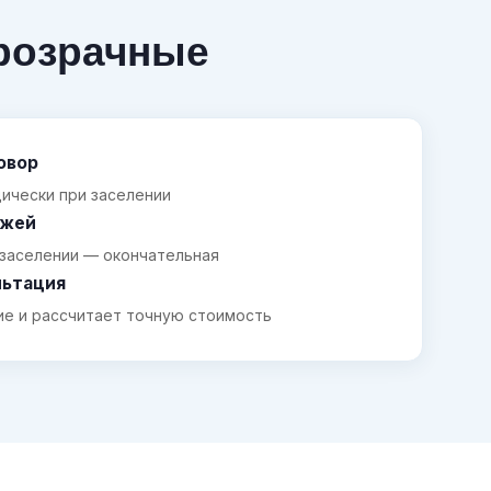
розрачные
овор
ически при заселении
ежей
 заселении — окончательная
льтация
ие и рассчитает точную стоимость