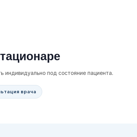
стационаре
ь индивидуально под состояние пациента.
льтация врача