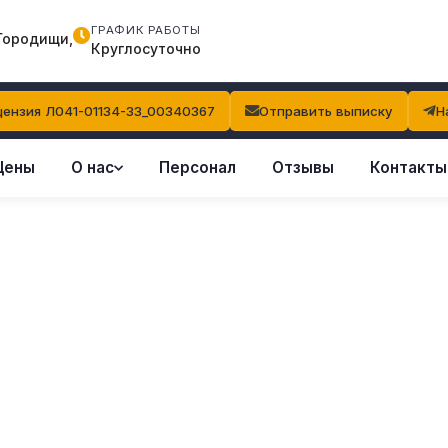
ГРАФИК РАБОТЫ
Городищи,
Круглосуточно
ензия Л041-01134-33_00340367
Отправить выписку
Н
Цены
О нас
Персонал
Отзывы
Контакты