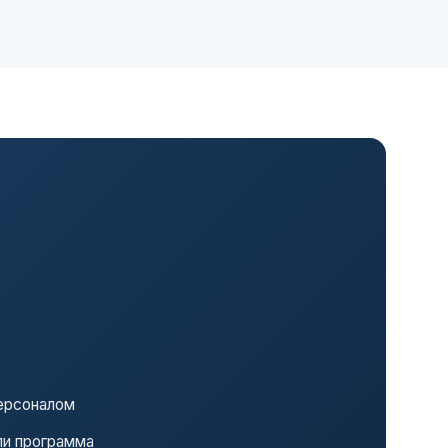
ерсоналом
ли программа