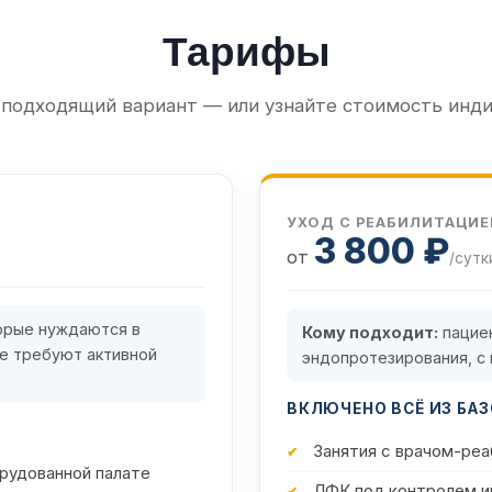
Тарифы
подходящий вариант — или узнайте стоимость инд
УХОД С РЕАБИЛИТАЦИЕ
3 800 ₽
от
/сутк
орые нуждаются в
Кому подходит:
пациен
не требуют активной
эндопротезирования, с
ВКЛЮЧЕНО ВСЁ ИЗ БАЗ
Занятия с врачом-ре
рудованной палате
ЛФК под контролем и