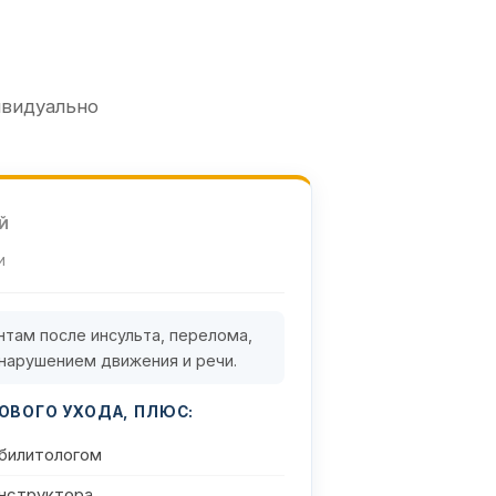
ивидуально
Й
и
там после инсульта, перелома,
 нарушением движения и речи.
ОВОГО УХОДА, ПЛЮС:
абилитологом
нструктора