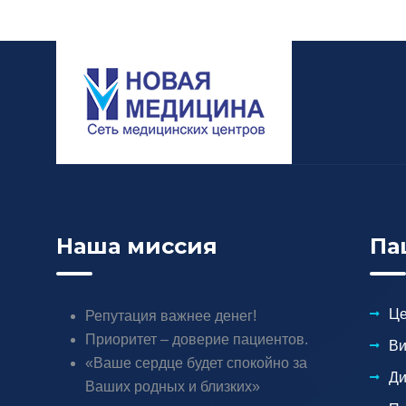
Наша миссия
Па
Ц
Репутация важнее денег!
Приоритет – доверие пациентов.
Ви
«Ваше сердце будет спокойно за
Ди
Ваших родных и близких»