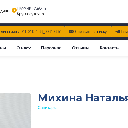
ГРАФИК РАБОТЫ
одищи,
Круглосуточно
лицензия Л041-01134-33_00340367
Отправить выписку
Напи
ены
О нас
Персонал
Отзывы
Контакты
Михина Наталь
Санитарка