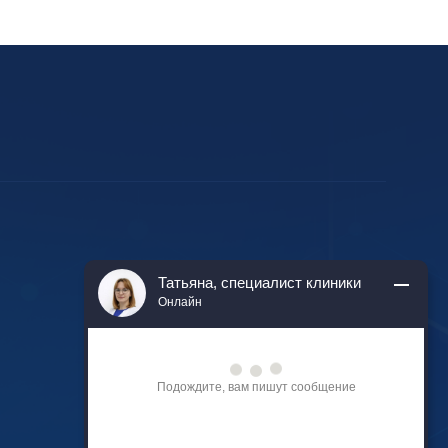
Работаем
Татьяна, специалист клиники
круглосуточно
Онлайн
Владимирская область,
Подождите, вам пишут сообщение
посёлок Городищи, ул
Больничный проезд, д 1