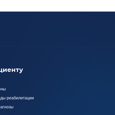
циенту
ены
ды реабилитации
агнозы